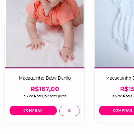
Macaquinho Baby Danilo
Macaquinho B
R$167,00
R$15
3
x de
R$55,67
sem juros
3
x de
R$53
COMPRAR
COMPRAR