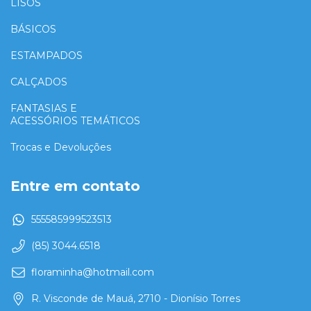
LISOS
BÁSICOS
ESTAMPADOS
CALÇADOS
FANTASIAS E
ACESSÓRIOS TEMÁTICOS
Trocas e Devoluções
Entre em contato
555585999523513
(85) 3044.6518
floraminha@hotmail.com
R. Visconde de Mauá, 2710 - Dionísio Torres