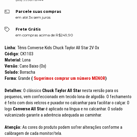
Parcele suas compras
em até 3x sem juros
Frete Grátis
em compras acima de R$249,90
Linha:
Tênis Converse Kids Chuck Taylor All Star 2V Ox
Código:
CK1103
Material:
Lona
Versão:
Cano Baixo (Ox)
Solado:
Borracha
Forma:
Grande
(
Sugerimos comprar um número MENOR
)
Detalhes:
O clássico
Chuck Taylor All Star
nesta versão para os
pequenos, vem confeccionado em tecido lona de algodão. O fechamento
é feito com dois velcros e puxador no calcanhar para facilitar o calçar. O
logo
Converse All Star
é aplicado na língua e no calcanhar. O solado
vulcanizado garante a aderência adequada ao caminhar.
Atenção:
As cores do produto podem sofrer alterações conforme a
calibragem de cada monitor/tela.