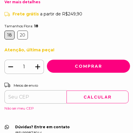
Ver mais detalhes
Frete grátis
a partir de
R$249,90
Tamanhos Flora:
18
18
20
Atenção, última peça!
ALTERAR CEP
Entregas para o CEP:
Meios de envio
CALCULAR
Não sei meu CEP
Dúvidas? Entre em contato
(85) 99987.8144