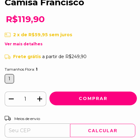
Camisa Francisco
R$119,90
2
x de
R$59,95
sem juros
Ver mais detalhes
Frete grátis
a partir de
R$249,90
Tamanhos Flora:
1
1
ALTERAR CEP
Entregas para o CEP:
Meios de envio
CALCULAR